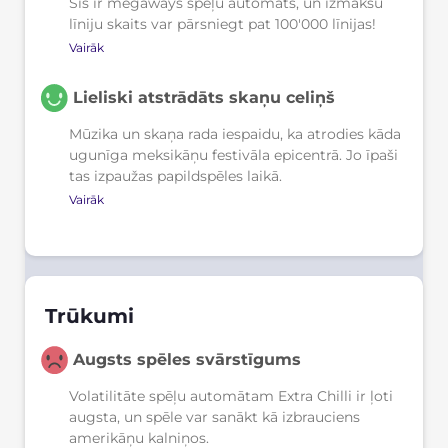
Šis ir megaways spēļu automāts, un izmaksu
līniju skaits var pārsniegt pat 100'000 līnijas!
Vairāk
Lieliski atstrādāts skaņu celiņš
Mūzika un skaņa rada iespaidu, ka atrodies kāda
ugunīga meksikāņu festivāla epicentrā. Jo īpaši
tas izpaužas papildspēles laikā.
Vairāk
Trūkumi
Augsts spēles svārstīgums
Volatilitāte spēļu automātam Extra Chilli ir ļoti
augsta, un spēle var sanākt kā izbrauciens
amerikāņu kalniņos.