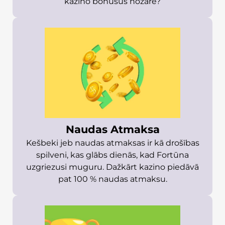
kazino bonusus nozarē?
Naudas Atmaksa
Kešbeki jeb naudas atmaksas ir kā drošības
spilveni, kas glābs dienās, kad Fortūna
uzgriezusi muguru. Dažkārt kazino piedāvā
pat 100 % naudas atmaksu.