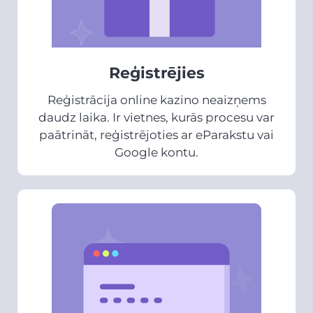
Reģistrējies
Reģistrācija online kazino neaizņems
daudz laika. Ir vietnes, kurās procesu var
paātrināt, reģistrējoties ar eParakstu vai
Google kontu.