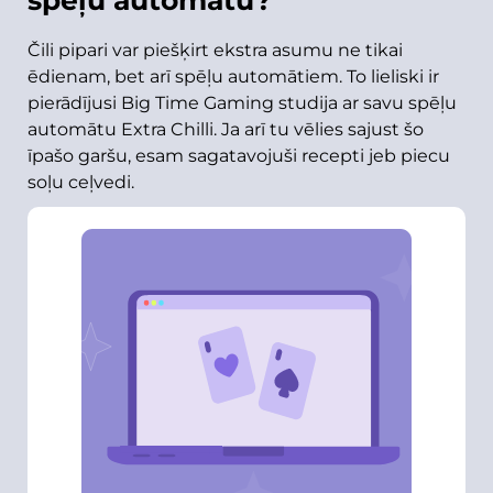
Čili pipari var piešķirt ekstra asumu ne tikai
ēdienam, bet arī spēļu automātiem. To lieliski ir
pierādījusi Big Time Gaming studija ar savu spēļu
automātu Extra Chilli. Ja arī tu vēlies sajust šo
īpašo garšu, esam sagatavojuši recepti jeb piecu
soļu ceļvedi.