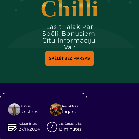
Chilli
Lasīt Tālāk Par
Spēli, Bonusiem,
Citu Informāciju,
Vai:
SPĒLĒT BEZ MAKSAS
Autors
Redaktors
Kristaps
Ingars
Atjaunināts
Lasīšanas laiks
27/11/2024
12 minūtes