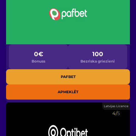
0€
100
Bonuss
Bezriska griezieni
PAFBET
APMEKLĒT
Latvijas Licence
4/
5