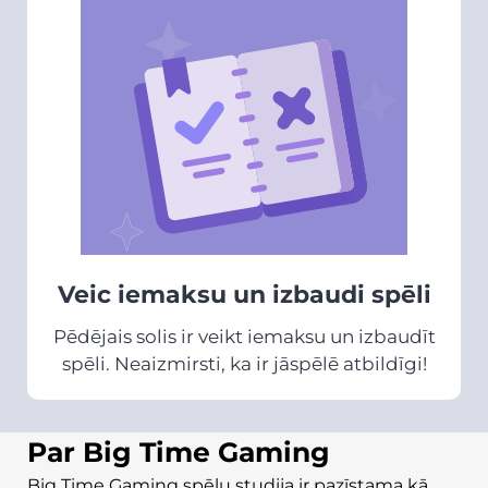
Veic iemaksu un izbaudi spēli
Pēdējais solis ir veikt iemaksu un izbaudīt
spēli. Neaizmirsti, ka ir jāspēlē atbildīgi!
Par Big Time Gaming
Big Time Gaming spēļu studija ir pazīstama kā