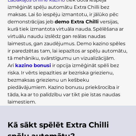
izmēģināt spēļu automātu Extra Chilli bez
maksas. Lai šo iespēju izmantotu, ir jālūko pēc
demonstrācijas jeb
demo Extra Chilli
versijas,
kurā tiek izmantota virtuāla nauda. Spēlēšana ar
virtuālu naudu izslēdz gan reālas naudas
laimestus, gan zaudējumus. Demo kazino spēles
ir paredzētas tam, lai iepazītos ar spēļu automātu,
tā mehāniku, svārstīgumu un vizualizācijām.
Arī
kazino bonusi
ir opcija izmēģināt spēli bez
riska. Ir vērts iepazīties ar bezriska griezienu,
bezmaksas griezienu un kešbeku
piedāvājumiem. Kazino bonusu priekšrocība ir
tāda, ka ar to palīdzību var tikt pie īstas naudas
laimestiem.
Kā sākt spēlēt Extra Chilli
spēļu automātu?