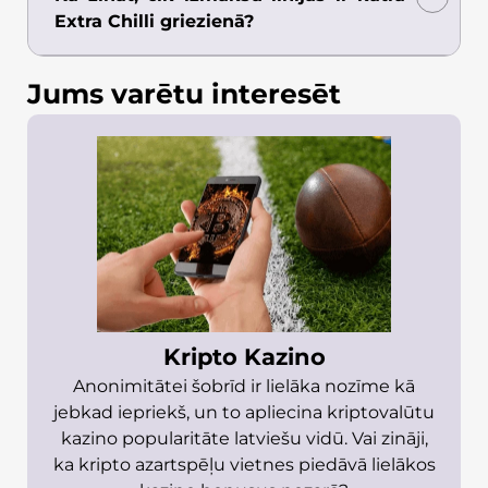
Extra Chilli griezienā?
Jums varētu interesēt
Kripto Kazino
Anonimitātei šobrīd ir lielāka nozīme kā
jebkad iepriekš, un to apliecina kriptovalūtu
kazino popularitāte latviešu vidū. Vai zināji,
ka kripto azartspēļu vietnes piedāvā lielākos