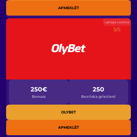
APMEKLĒT
Latvijas Licence
5/
5
250€
250
Bonuss
Bezriska griezieni
OLYBET
APMEKLĒT