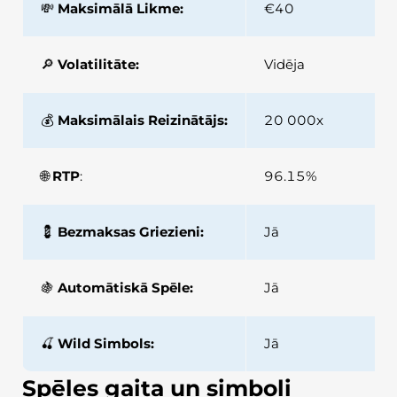
💸
Maksimālā Likme:
€40
🔎
Volatilitāte:
Vidēja
💰
Maksimālais Reizinātājs:
20 000x
🌐
RTP
:
96.15%
💈
Bezmaksas Griezieni:
Jā
🍇
Automātiskā Spēle:
Jā
🍒
Wild Simbols:
Jā
Spēles gaita un simboli