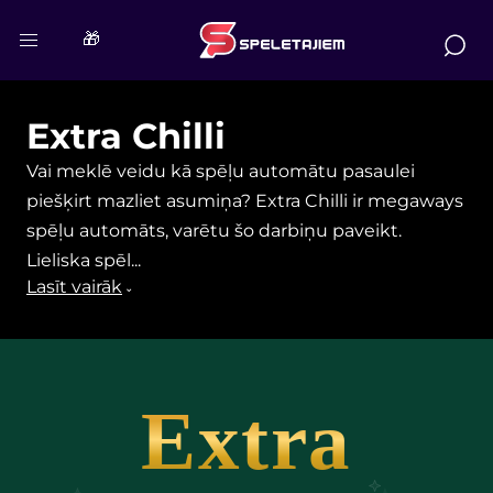
🎁
Extra Chilli
Vai meklē veidu kā spēļu automātu pasaulei
piešķirt mazliet asumiņa? Extra Chilli ir megaways
spēļu automāts, varētu šo darbiņu paveikt.
Lieliska spēl...
Lasīt vairāk
⌄
Extra