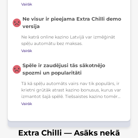
Vairāk
Ne visur ir pieejama Extra Chilli demo
versija
Ne katrā online kazino Latvijā var izmēģināt
spēļu automātu bez maksas.
Vairāk
Spēle ir zaudējusi tās sākotnējo
spozmi un popularitāti
Tā kā spēļu automāts vairs nav tik populārs, ir
krietni grūtāk atrast kazino bonusus, kurus var
izmantot šajā spēlē. Tiešsaistes kazino tomēr
seko trendiem.
Vairāk
Extra Chilli — Asāks nekā