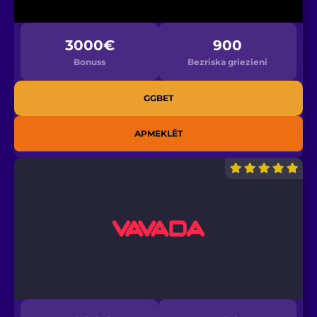
3000€
900
Bonuss
Bezriska griezieni
GGBET
APMEKLĒT