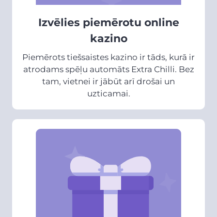
Izvēlies piemērotu online
kazino
Piemērots tiešsaistes kazino ir tāds, kurā ir
atrodams spēļu automāts Extra Chilli. Bez
tam, vietnei ir jābūt arī drošai un
uzticamai.