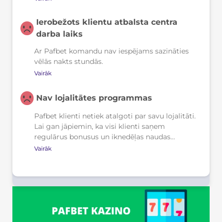
Ierobežots klientu atbalsta centra
darba laiks
Ar Pafbet komandu nav iespējams sazināties
vēlās nakts stundās.
Vairāk
Nav lojalitātes programmas
Pafbet klienti netiek atalgoti par savu lojalitāti.
Lai gan jāpiemin, ka visi klienti saņem
regulārus bonusus un iknedēļas naudas
atmaksu.
Vairāk