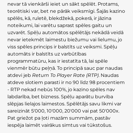
nevar tā vienkārši ieiet un sākt spēlēt. Protams,
teorētiski var, bet ne pārāk veiksmīgi. Šajās kazino
spēlēs, kā, ruletē, blekdžekā, pokerā, ir jāzina
noteikumi, lai varētu saprast spēles gaitu un
uzvarēt. Spēļu automātos spēlētājs nekādā veidā
nevar ietekmēt laimestu biežumu vai lielumu, jo
viss spēles princips ir balstīts uz veiksmi. Spēļu
automāts ir balstīts uz varbūtības
programmatūru, kas ir iestatīta tā, lai spēle
vienmēr būtu peļņā. To principā sauc par naudas
atdevi jeb
Return To Player Rate (RTP)
. Naudas
atdeve slotiem parasti ir no 90 līdz 98 procentiem
- RTP nekad nebūs 100%, jo kazino spēles nav
labdarība, bet bizness. Spēļu aparātu burvība
slēpjas lielajos laimestos. Spēlētājs savu likmi var
sareizināt 5'000, 10'000, 20'000 vai pat 50'000x.
Pat griežot pa ļoti mazām summām, pastāv
iespēja laimēt vairākus simtus vai tūkstošus.