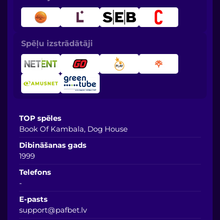
Spēļu izstrādātāji
TOP spēles
Book Of Kambala, Dog House
Dibināšanas gads
1999
Telefons
-
E-pasts
support@pafbet.lv