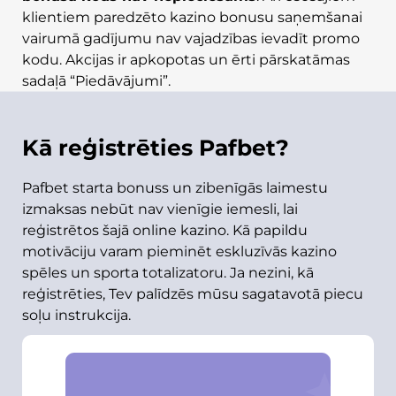
klientiem paredzēto kazino bonusu saņemšanai
vairumā gadījumu nav vajadzības ievadīt promo
kodu. Akcijas ir apkopotas un ērti pārskatāmas
sadaļā “Piedāvājumi”.
Kā reģistrēties Pafbet?
Pafbet starta bonuss un zibenīgās laimestu
izmaksas nebūt nav vienīgie iemesli, lai
reģistrētos šajā online kazino. Kā papildu
motivāciju varam pieminēt eskluzīvās kazino
spēles un sporta totalizatoru. Ja nezini, kā
reģistrēties, Tev palīdzēs mūsu sagatavotā piecu
soļu instrukcija.