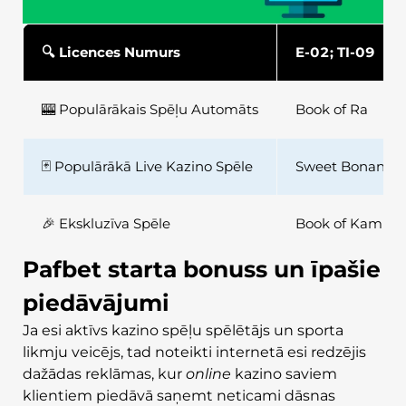
🔍 Licences Numurs
E-02; TI-09
🎰 Populārākais Spēļu Automāts
Book of Ra
🃏 Populārākā Live Kazino Spēle
Sweet Bonanza
🎉 Ekskluzīva Spēle
Book of Kambal
Pafbet starta bonuss un īpašie
piedāvājumi
Ja esi aktīvs kazino spēļu spēlētājs un sporta
likmju veicējs, tad noteikti internetā esi redzējis
dažādas reklāmas, kur
online
kazino saviem
klientiem piedāvā saņemt neticami dāsnas