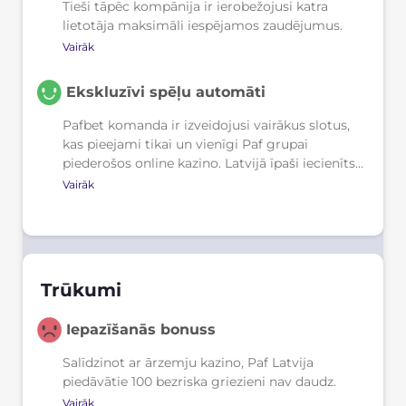
Tieši tāpēc kompānija ir ierobežojusi katra
lietotāja maksimāli iespējamos zaudējumus.
Vairāk
Ekskluzīvi spēļu automāti
Pafbet komanda ir izveidojusi vairākus slotus,
kas pieejami tikai un vienīgi Paf grupai
piederošos online kazino. Latvijā īpaši iecienīts
ir spēļu automāts Book of Kambala.
Vairāk
Trūkumi
Iepazīšanās bonuss
Salīdzinot ar ārzemju kazino, Paf Latvija
piedāvātie 100 bezriska griezieni nav daudz.
Vairāk